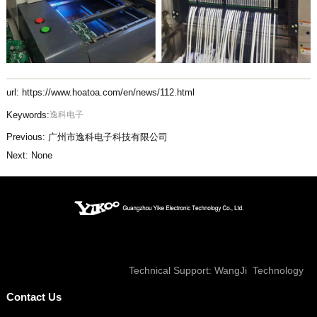
url: https://www.hoatoa.com/en/news/112.html
Keywords:
逸科电子
Previous:
广州市逸科电子科技有限公司
Next:
None
Technical Support:
WangJi Technology
Contact Us