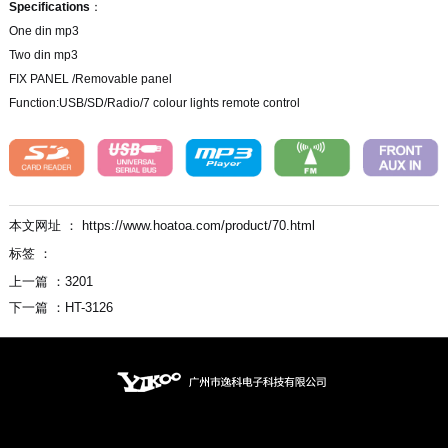
Specifications
：
One din mp3
Two din mp3
FIX PANEL /Removable panel
Function:USB/SD/Radio/7 colour lights remote control
本文网址 ： https://www.hoatoa.com/product/70.html
标签 ：
上一篇 ：
3201
下一篇 ：
HT-3126