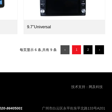
9.7"Universal
每页显示 6 条,共有 9 条
‹
1
2
›
技术支持：
网及科技
020-86405001
广州市白云区永平街东平北路133号A201