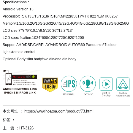
Specifications：
Android Version:13
Processor:TS7/T3L/T5/TS18/TS10/KM422(8581)/MTK 8227L/MTK 8257
Memory:1G/16G,2G/16G,2G/32G,4G/32G,4G/64G,6G/128G,8G/128G,8G/256G
LCD size:7"/8"/9"/10.1"/9.5"/10.36"/12.3"/13"
LCD specification:1024*600/1280*720/1920*1200
Support:AHD/DSP/CARPLAY/ANDROID AUTO/360 Panorama/ 7colour
lights/remote control
Optional Body:silm body/two din/one din body
本文网址 ： https://www.hoatoa.com/product/73.html
标签 ：
上一篇 ：
HT-3126