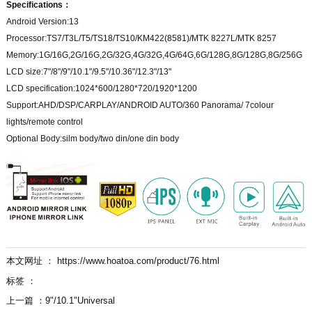
Specifications：
Android Version:13
Processor:TS7/T3L/T5/TS18/TS10/KM422(8581)/MTK 8227L/MTK 8257
Memory:1G/16G,2G/16G,2G/32G,4G/32G,4G/64G,6G/128G,8G/128G,8G/256G
LCD size:7"/8"/9"/10.1"/9.5"/10.36"/12.3"/13"
LCD specification:1024*600/1280*720/1920*1200
Support:AHD/DSP/CARPLAY/ANDROID AUTO/360 Panorama/ 7colour
lights/remote control
Optional Body:silm body/two din/one din body
本文网址 ： https://www.hoatoa.com/product/76.html
标签 ：
上一篇 ：
9"/10.1"Universal