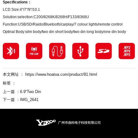
Specifications：
LCD Size:4"/7"/9"/10.1
Solution:selection:C200/8268K/8268H/F133/8368U
Function:USB/SD/Raido/Bluetooth/carplay/7 colour lights/remote control
Optinal Body:silm body/two din short body/two din long body/one din body
本文网址 ： https://www.hoatoa.com/product/81.html
标签 ：
上一篇 ：
6.9“Two Din
下一篇 ：
IMG_2641